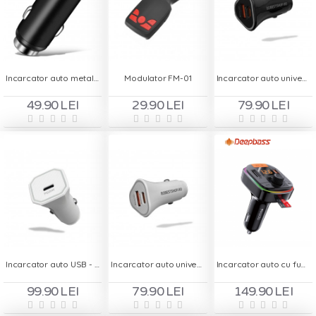
Incarcator auto metalic - 1 x USB Quick Charge - negru
Modulator FM-01
Incarcator auto universal Type C / USB Robest - Negru
49.90 LEI
29.90 LEI
79.90 LEI
Incarcator auto USB - C 20W - Alb
Incarcator auto universal Type C / USB Robest - Alb
Incarcator auto cu functie de modulator FM Yesido Y45
99.90 LEI
79.90 LEI
149.90 LEI