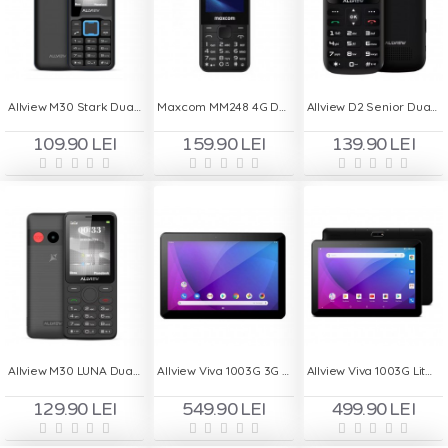
Allview M30 Stark Dual SIM - Negru
Maxcom MM248 4G Dual Sim + Sim Orange - Negru
Allview D2 Senior Dual Sim - Negru
109.90 LEI
159.90 LEI
139.90 LEI
Allview M30 LUNA Dual Sim - Gri
Allview Viva 1003G 3G - Negru
Allview Viva 1003G Lite - Negru
129.90 LEI
549.90 LEI
499.90 LEI