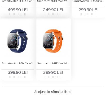
Smartwatch REMAX W19 4G
Smartwatch REMAX W29 Ultra-Slim
Smartwatch REMAX W21 Ultra-Thin
499.90 LEI
249.90 LEI
299.90 LEI
Smartwatch REMAX W31 - Blue
Smartwatch REMAX W31 - Orange
399.90 LEI
399.90 LEI
Ai ajuns la sfarsitul listei.