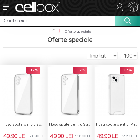
Oferte speciale
Oferte speciale
-17 %
-17 %
-17 %
Husa spate pentru Samsung Galaxy A05S - Protect+
Husa spate pentru Samsung Galaxy A35 5G - Protect+
Husa spate pentru iPhone 12 - Space Case
49.90 LEI
49.90 LEI
49.90 LEI
59.90 LEI
59.90 LEI
59.90 LEI