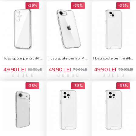
-29 %
-38 %
-38 %
Husa spate pentru iPhone 16- Protect+
Husa spate pentru iPhone 16e Space Case - Transparent
Husa spate pentru iPhone 17 - Space Case
49.90 LEI
49.90 LEI
49.90 LEI
69.90 LEI
79.90 LEI
79.90 LEI
-38 %
-38 %
-38 %