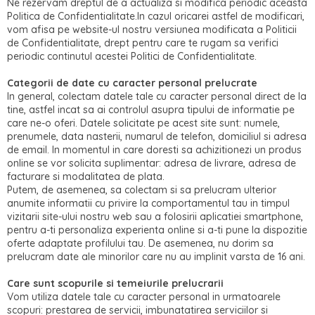
Ne rezervam dreptul de a actualiza si modifica periodic aceasta
Politica de Confidentialitate.In cazul oricarei astfel de modificari,
vom afisa pe website-ul nostru versiunea modificata a Politicii
de Confidentialitate, drept pentru care te rugam sa verifici
periodic continutul acestei Politici de Confidentialitate.
Categorii de date cu caracter personal prelucrate
In general, colectam datele tale cu caracter personal direct de la
tine, astfel incat sa ai controlul asupra tipului de informatie pe
care ne-o oferi. Datele solicitate pe acest site sunt: numele,
prenumele, data nasterii, numarul de telefon, domiciliul si adresa
de email. In momentul in care doresti sa achizitionezi un produs
online se vor solicita suplimentar: adresa de livrare, adresa de
facturare si modalitatea de plata.
Putem, de asemenea, sa colectam si sa prelucram ulterior
anumite informatii cu privire la comportamentul tau in timpul
vizitarii site-ului nostru web sau a folosirii aplicatiei smartphone,
pentru a-ti personaliza experienta online si a-ti pune la dispozitie
oferte adaptate profilului tau. De asemenea, nu dorim sa
prelucram date ale minorilor care nu au implinit varsta de 16 ani.
Care sunt scopurile si temeiurile prelucrarii
Vom utiliza datele tale cu caracter personal in urmatoarele
scopuri: prestarea de servicii, imbunatatirea serviciilor si