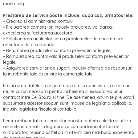
marketing.
Prestarea de servicii poate include, dupa caz, urmatoarele:
• Crearea si administrarea contului;
• Prelucrarea comenzilor, inclusiv preluarea, validarea,
expedierea si facturarea acestora;
• Solutionarea anularilor sau a problemelor de orice natura
referitoare la o comanda;
• Returnarea produselor conform prevederilor legale;
• Rambursarea contravalorii produselor conform prevederilor
legale;
• Asigurarea serviciilor de suport, inclusiv oferirea de raspunsuri
la intrebarile tale cu privire la comenzile tale.
Prelucrarea datelor tale pentru aceste scopuri este in cele mai
multe cazuri necesara pentru incheierea si executarea unui
contract intre CellBox.ro si tine. De asemenea, anumite prelucrari
subsumate acestor scopuri sunt impuse de legislatia aplicabila,
inclusiv legislatia fiscala si contabila.
Pentru imbunatatirea serviciilor noastre putem colecta si utiliza
anumite informatii in legatura cu comportamentul tau de
cumparator, reusind astfel sa iti oferim cea mai buna experienta