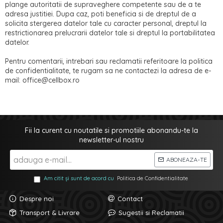
plange autoritatii de supraveghere competente sau de a te
adresa justitiei. Dupa caz, poti beneficia si de dreptul de a
solicita stergerea datelor tale cu caracter personal, dreptul la
restrictionarea prelucrarii datelor tale si dreptul la portabilitatea
datelor.
Pentru comentarii, intrebari sau reclamatii referitoare la politica
de confidentialitate, te rugam sa ne contactezi la adresa de e-
mail: office@cellbox.ro
Fii la curent cu noutatile si promotiile abonandu-te la
newsletter-ul nostru
ABONEAZA-TE
Am citit și sunt de acord cu
Politica de Confidentialitate
Despre noi
Contact
Transport & Livrare
Sugestii si Reclamatii