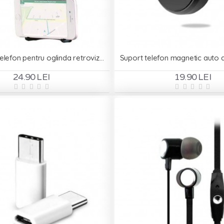
Suport auto telefon pentru oglinda retrovizoare - Rear View
Suport telefon magnetic auto ae
24.90 LEI
19.90 LEI