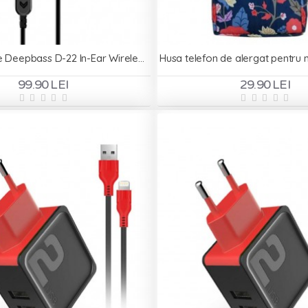
Casti metalice Deepbass D-22 In-Ear Wireless - Negru
99.90 LEI
29.90 LEI