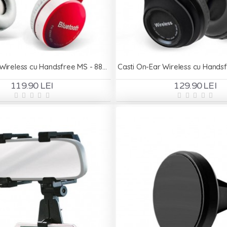
Casti On-Ear Wireless cu Handsfree MS - 881A - Rosu
119.90 LEI
129.90 LEI