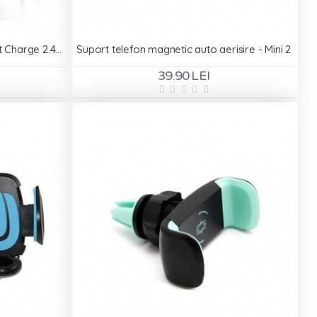
Incarcator de priza DM-20 - Fast Charge 2.4A 2xUSB + cablu Type C - Negru
Suport telefon magnetic auto aerisire - Mini 2
39.90 LEI