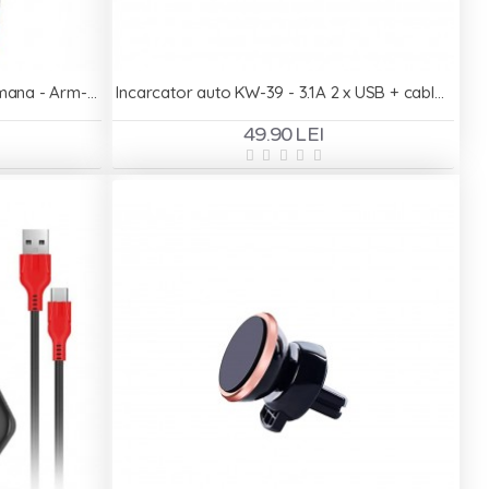
Husa telefon de alergat pentru mana - Arm-band
Incarcator auto KW-39 - 3.1A 2 x USB + cablu Lightning pentru iPhone
49.90 LEI