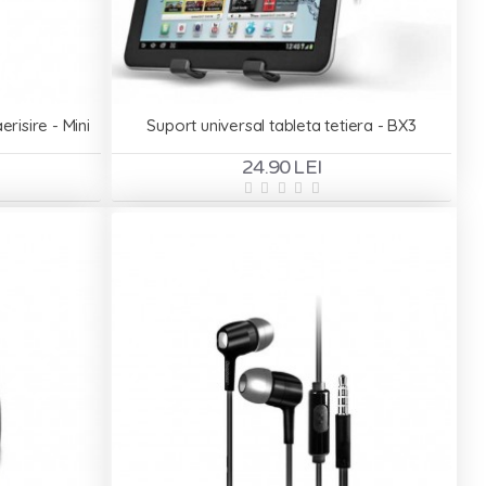
risire - Mini
Suport universal tableta tetiera - BX3
24.90 LEI