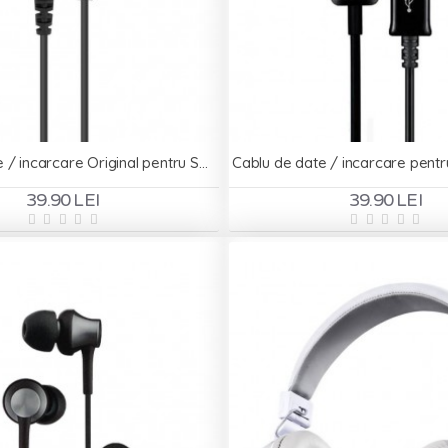
Cablu de date / incarcare Original pentru Samsung ECC1DU0BBK - microUSB
39.90 LEI
39.90 LEI