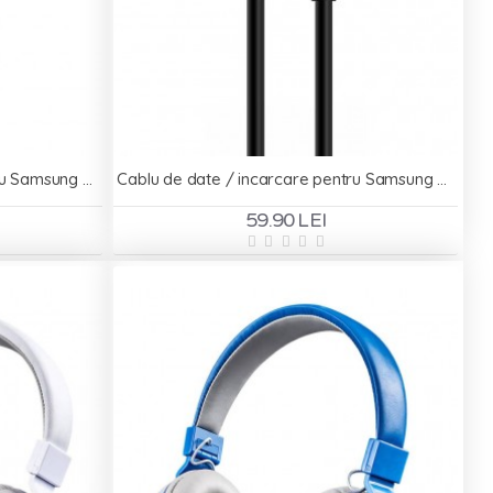
Cablu de date / incarcare pentru Samsung Original ECB-DU5ABE - microUSB
Cablu de date / incarcare pentru Samsung Original EP-DW700CB - Type-C
59.90 LEI