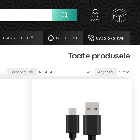
Cont
0736.376.194
00
TRANSPORT 20
LEI
INFO CLIENTI
Toate produsele
Sortare după:
Afișează: