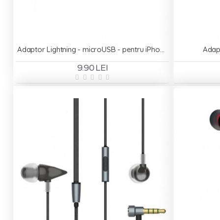
Adaptor Lightning - microUSB - pentru iPhone 5/6/7/8
Adap
9.90 LEI