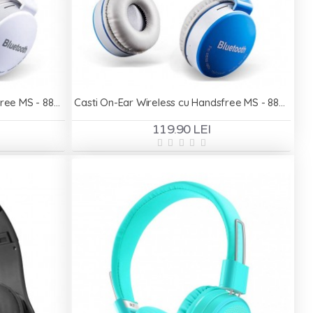
Casti On-Ear Wireless cu Handsfree MS - 881A - Alb
Casti On-Ear Wireless cu Handsfree MS - 881A - Albastru
119.90 LEI