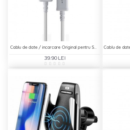
Cablu de date / incarcare Original pentru Samsung ECB-DU4EWE - microUSB
39.90 LEI