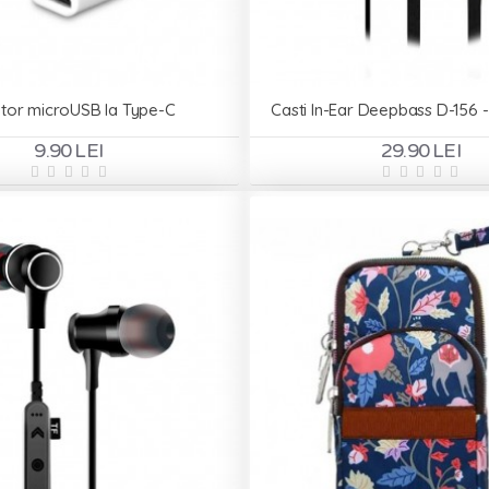
tor microUSB la Type-C
Casti In-Ear Deepbass D-156 
9.90 LEI
29.90 LEI