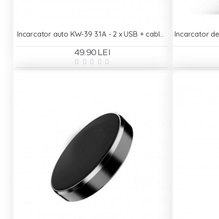
Incarcator auto KW-39 3.1A - 2 x USB + cablu Type-C
49.90 LEI