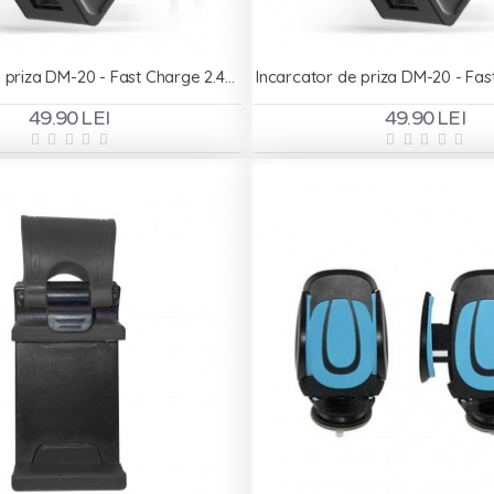
Incarcator de priza DM-20 - Fast Charge 2.4A 2xUSB + cablu pentru iPhone - Negru
49.90 LEI
49.90 LEI