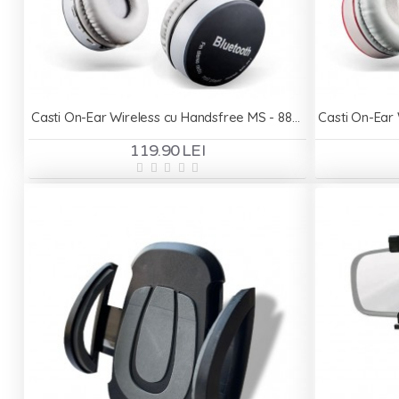
Casti On-Ear Wireless cu Handsfree MS - 881A - Negru
119.90 LEI