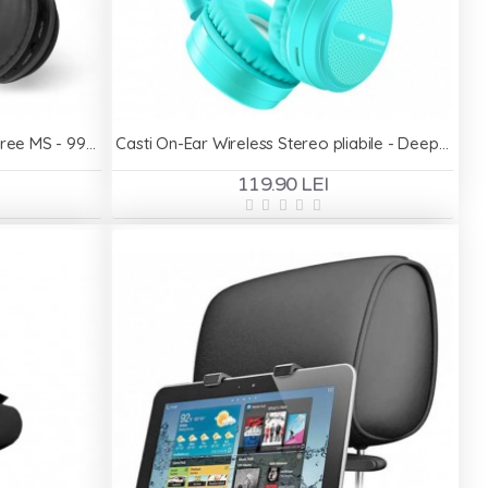
Casti On-Ear Wireless cu Handsfree MS - 991A - Negru
Casti On-Ear Wireless Stereo pliabile - Deepbass R7 Turcoaz
119.90 LEI