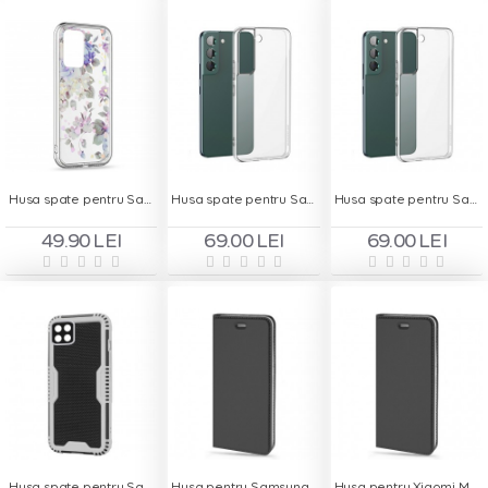
Husa spate pentru Samsung Galaxy A53 5G - Silver Case
Husa spate pentru Samsung Galaxy S22 Hoco Premium - Transparent
Husa spate pentru Samsung Galaxy S22 Plus Hoco Premium - Transparent
49.90 LEI
69.00 LEI
69.00 LEI
Husa spate pentru Samsung Galaxy A22 5G - Zip Case Negru
Husa pentru Samsung Galaxy A03S - Carte X-Power Negru
Husa pentru Xiaomi Mi Note 10 Lite - Carte X-Power Negru