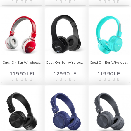
Casti On-Ear Wireless cu Handsfree MS - 881A - Rosu
Casti On-Ear Wireless cu Handsfree MS - 991A - Negru
Casti On-Ear Wireless Stereo pliabile - Deepbass R7 Turcoaz
119.90 LEI
129.90 LEI
119.90 LEI