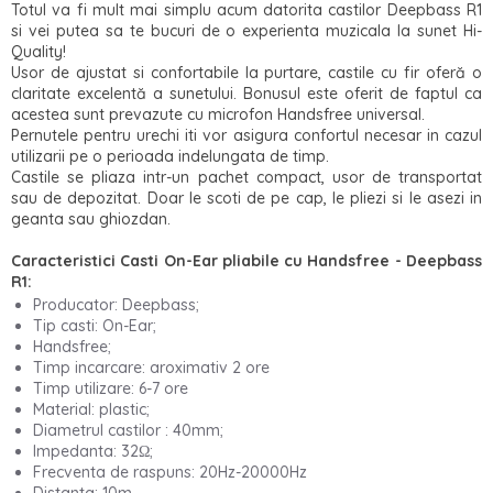
Totul va fi mult mai simplu acum datorita castilor Deepbass R1
si vei putea sa te bucuri
de o experienta muzicala la s
unet Hi-
Quality!
Usor de ajustat si confortabile la purtare, castile cu fir oferă o
claritate excelentă a sunetului. Bonusul este oferit de faptul ca
acestea sunt prevazute cu microfon Handsfree universal.
Pernutele pentru urechi iti vor asigura confortul necesar in cazul
utilizarii pe o perioada indelungata de timp.
Castile se pliaza intr-un pachet compact, usor de transportat
sau de depozitat. Doar le scoti de pe cap, le pliezi si le asezi in
geanta sau ghiozdan.
Caracteristici
Casti On-Ear pliabile cu Handsfree - Deepbass
R1
:
Producator: Deepbass;
Tip casti: On-Ear;
Handsfree;
Timp incarcare: aroximativ 2 ore
Timp utilizare: 6-7 ore
Material: plastic;
Diametrul castilor : 40mm;
Impedanta: 32Ω;
Frecventa de raspuns: 20Hz-20000Hz
Distanta: 10m