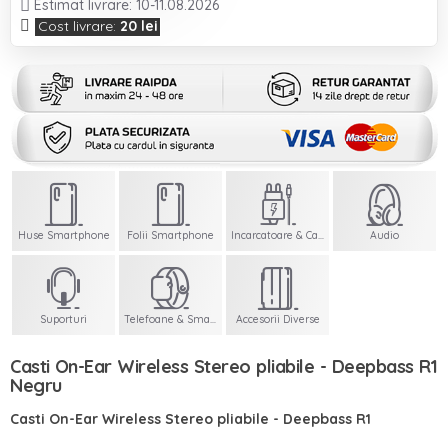
Estimat livrare: 10-11.08.2026
Cost livrare:
20 lei
Huse Smartphone
Folii Smartphone
Incarcatoare & Cabluri
Audio
Suporturi
Telefoane & Smartwatch
Accesorii Diverse
Casti On-Ear Wireless Stereo pliabile - Deepbass R1
Negru
Casti On-Ear Wireless Stereo pliabile - Deepbass R1