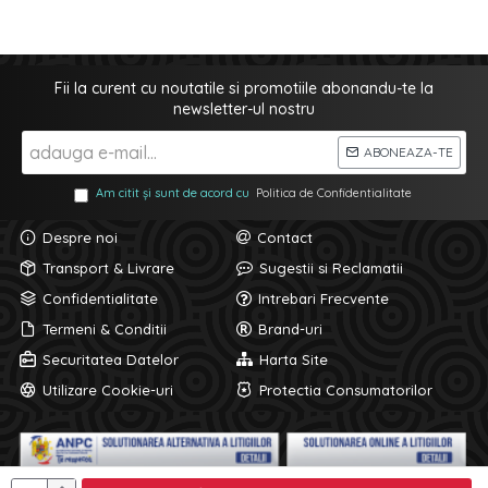
Fii la curent cu noutatile si promotiile abonandu-te la
newsletter-ul nostru
ABONEAZA-TE
Am citit și sunt de acord cu
Politica de Confidentialitate
Despre noi
Contact
Transport & Livrare
Sugestii si Reclamatii
Confidentialitate
Intrebari Frecvente
Termeni & Conditii
Brand-uri
Securitatea Datelor
Harta Site
Utilizare Cookie-uri
Protectia Consumatorilor