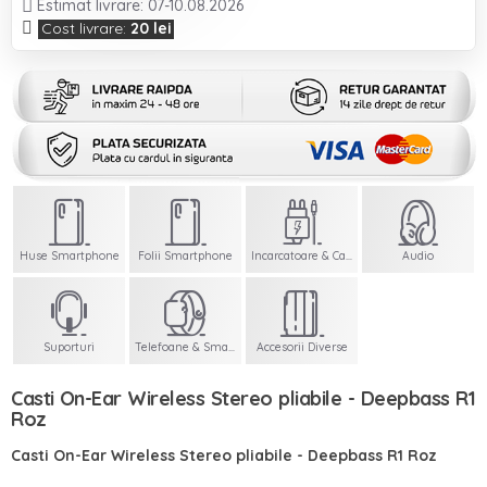
Estimat livrare: 07-10.08.2026
Cost livrare:
20 lei
Huse Smartphone
Folii Smartphone
Incarcatoare & Cabluri
Audio
Suporturi
Telefoane & Smartwatch
Accesorii Diverse
Casti On-Ear Wireless Stereo pliabile - Deepbass R1
Roz
Casti On-Ear Wireless Stereo pliabile - Deepbass R1 Roz