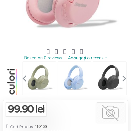
Based on 0 reviews.
-
Adăugați o recenzie
99.90 lei
110158

Cod Produs: