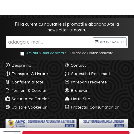
Fii la curent cu noutatile si promotiile abonandu-te la
newsletter-ul nostru
ABONEAZA-TE
Am citit și sunt de acord cu
Politica de Confidentialitate
Despre noi
Contact
Transport & Livrare
Sugestii si Reclamatii
Confidentialitate
Intrebari Frecvente
Termeni & Conditii
Brand-uri
Securitatea Datelor
Harta Site
Utilizare Cookie-uri
Protectia Consumatorilor