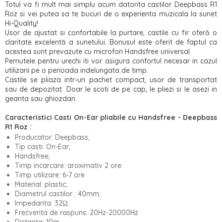
Totul va fi mult mai simplu acum datorita castilor Deepbass R1
Roz si vei putea sa te bucuri de o experienta muzicala la sunet
Hi-Quality!
Usor de ajustat si confortabile la purtare, castile cu fir oferă o
claritate excelentă a sunetului. Bonusul este oferit de faptul ca
acestea sunt prevazute cu microfon Handsfree universal.
Pernutele pentru urechi iti vor asigura confortul necesar in cazul
utilizarii pe o perioada indelungata de timp.
Castile se pliaza intr-un pachet compact, usor de transportat
sau de depozitat. Doar le scoti de pe cap, le pliezi si le asezi in
geanta sau ghiozdan.
Caracteristici
Casti On-Ear pliabile cu Handsfree - Deepbass
R1 Roz
:
Producator: Deepbass;
Tip casti: On-Ear;
Handsfree;
Timp incarcare: aroximativ 2 ore
Timp utilizare: 6-7 ore
Material: plastic;
Diametrul castilor : 40mm;
Impedanta: 32Ω;
Frecventa de raspuns: 20Hz-20000Hz
Distanta: 10m