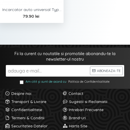
Incarcator auto universal Type C / USB Robest - Negru
79.90 lei
Fii la curent cu noutatile si promotiile abonandu-te la
newsletter-ul nostru
ABONEAZA-TE
Am citit și sunt de acord cu
Politica de Confidentialitate
Despre noi
Contact
Transport & Livrare
Sugestii si Reclamatii
Confidentialitate
Intrebari Frecvente
Termeni & Conditii
Brand-uri
Securitatea Datelor
Harta Site