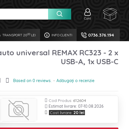
Cont
0736.376.194
00
TRANSPORT 20
LEI
INFO CLIENTI
auto universal REMAX RC323 - 2 x
USB-A, 1x USB-C
Based on 0 reviews.
-
Adăugați o recenzie
612604

Cod Produs:
Estimat livrare: 07-10.08.2026
Cost livrare:
20 lei