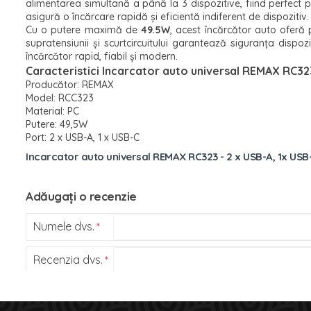
alimentarea simultană a până la 3 dispozitive, fiind perfect
asigură o încărcare rapidă și eficientă indiferent de dispozitiv.
Cu o putere maximă de
49.5W
, acest încărcător auto oferă 
supratensiunii și scurtcircuitului garantează siguranța dispo
încărcător rapid, fiabil și modern.
Caracteristici Incarcator auto universal REMAX RC323
Producător: REMAX
Model: RCC323
Material: PC
Putere: 49,5W
Port: 2 x USB-A, 1 x USB-C
Incarcator auto universal REMAX RC323 - 2 x USB-A, 1x USB
Adăugați o recenzie
Numele dvs.
Recenzia dvs.