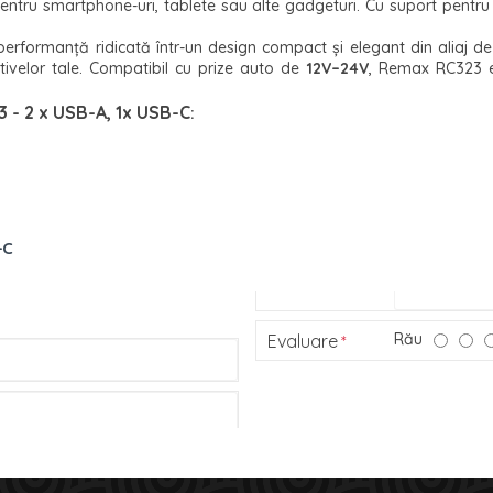
 pentru smartphone-uri, tablete sau alte gadgeturi. Cu suport pen
performanță ridicată într-un design compact și elegant din aliaj de z
zitivelor tale. Compatibil cu prize auto de
12V–24V
, Remax RC323 es
 - 2 x USB-A, 1x USB-C
:
-C
Rău
Evaluare