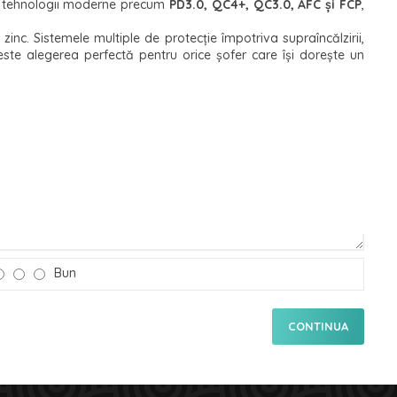
tru tehnologii moderne precum
PD3.0, QC4+, QC3.0, AFC și FCP
,
inc. Sistemele multiple de protecție împotriva supraîncălzirii,
te alegerea perfectă pentru orice șofer care își dorește un
Bun
CONTINUA