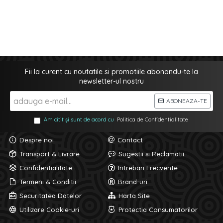
Fii la curent cu noutatile si promotiile abonandu-te la
newsletter-ul nostru
ABONEAZA-TE
Am citit și sunt de acord cu
Politica de Confidentialitate
Despre noi
Contact
Transport & Livrare
Sugestii si Reclamatii
Confidentialitate
Intrebari Frecvente
Termeni & Conditii
Brand-uri
Securitatea Datelor
Harta Site
Utilizare Cookie-uri
Protectia Consumatorilor