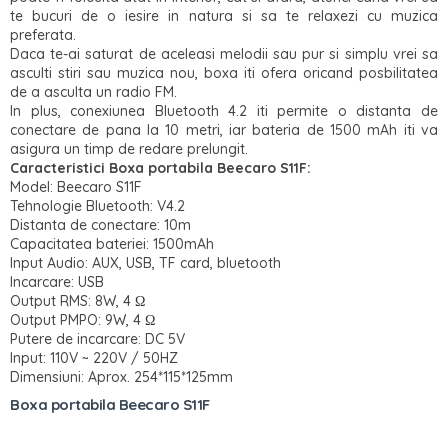
te bucuri de o iesire in natura si sa te relaxezi cu muzica
preferata.
Daca te-ai saturat de aceleasi melodii sau pur si simplu vrei sa
asculti stiri sau muzica nou, boxa iti ofera oricand posbilitatea
de a asculta un radio FM.
In plus, conexiunea Bluetooth 4.2 iti permite o distanta de
conectare de pana la 10 metri, iar bateria de 1500 mAh iti va
asigura un timp de redare prelungit.
Caracteristici
Boxa portabila Beecaro S11F
:
Model: Beecaro S11F
Tehnologie Bluetooth: V4.2
Distanta de conectare: 10m
Capacitatea bateriei: 1500mAh
Input Audio: AUX, USB, TF card, bluetooth
Incarcare: USB
Output RMS: 8W, 4
Ω
Output PMPO: 9W,
4
Ω
Putere de incarcare: DC 5V
Input: 110V ~ 220V / 50HZ
Dimensiuni: Aprox. 254*115*125mm
Boxa portabila Beecaro S11F