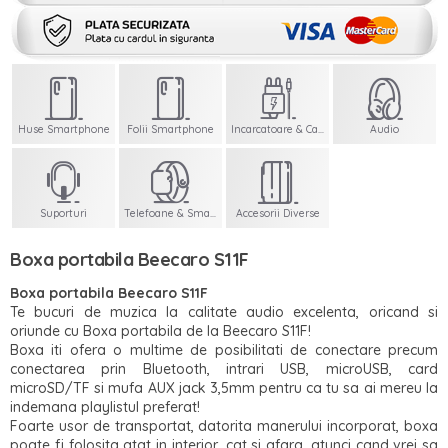
Huse Smartphone
Folii Smartphone
Incarcatoare & Cabluri
Audio
Suporturi
Telefoane & Smartwatch
Accesorii Diverse
Boxa portabila Beecaro S11F
Boxa portabila Beecaro S11F
Te bucuri de muzica la calitate audio excelenta, oricand si
oriunde cu Boxa portabila de la Beecaro S11F!
Boxa iti ofera o multime de posibilitati de conectare precum
conectarea prin Bluetooth, intrari USB, microUSB, card
microSD/TF si mufa AUX jack 3,5mm pentru ca tu sa ai mereu la
indemana playlistul preferat!
Foarte usor de transportat, datorita manerului incorporat, boxa
poate fi folosita atat in interior, cat si afara, atunci cand vrei sa