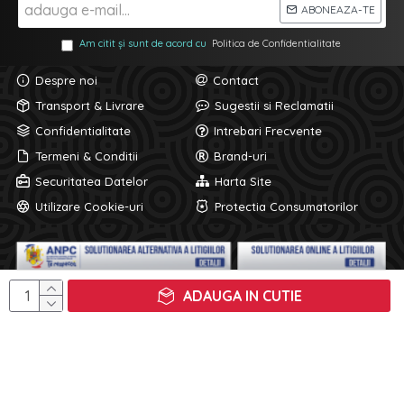
ABONEAZA-TE
Am citit și sunt de acord cu
Politica de Confidentialitate
Despre noi
Contact
Transport & Livrare
Sugestii si Reclamatii
Confidentialitate
Intrebari Frecvente
Termeni & Conditii
Brand-uri
Securitatea Datelor
Harta Site
Utilizare Cookie-uri
Protectia Consumatorilor
ADAUGA IN CUTIE
© 2022 Cellbox.ro. Toate drepturile rezervate