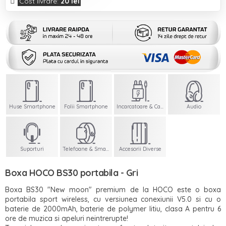
Cost livrare:
20 lei
Huse Smartphone
Folii Smartphone
Incarcatoare & Cabluri
Audio
Suporturi
Telefoane & Smartwatch
Accesorii Diverse
Boxa HOCO BS30 portabila - Gri
Boxa BS30 "New moon" premium de la HOCO este o boxa
portabila sport wireless, cu versiunea conexiunii V5.0 si cu o
baterie de 2000mAh, baterie de polymer litiu, clasa A pentru 6
ore de muzica si apeluri neintrerupte!