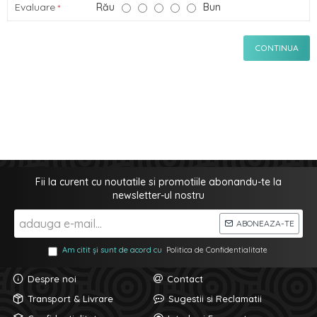
Evaluare
Rău
Bun
CONTINUA
Fii la curent cu noutatile si promotiile abonandu-te la
newsletter-ul nostru
ABONEAZA-TE
Am citit și sunt de acord cu
Politica de Confidentialitate
Despre noi
Contact
Transport & Livrare
Sugestii si Reclamatii