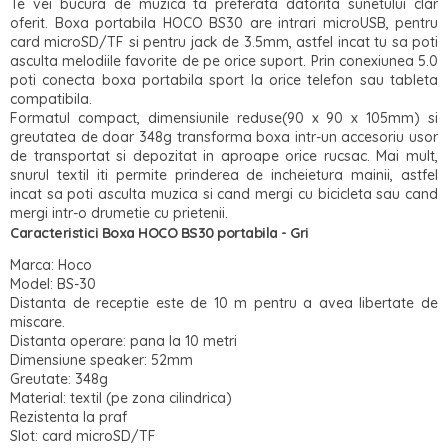
Te vei bucura de muzica ta preferata datorita sunetului clar
oferit. Boxa portabila HOCO BS30 are intrari microUSB, pentru
card microSD/TF si pentru jack de 3.5mm, astfel incat tu sa poti
asculta melodiile favorite de pe orice suport. Prin conexiunea 5.0
poti conecta boxa portabila sport la orice telefon sau tableta
compatibila.
Formatul compact, dimensiunile reduse(90 x 90 x 105mm) si
greutatea de doar 348g transforma boxa intr-un accesoriu usor
de transportat si depozitat in aproape orice rucsac. Mai mult,
snurul textil iti permite prinderea de incheietura mainii, astfel
incat sa poti asculta muzica si cand mergi cu bicicleta sau cand
mergi intr-o drumetie cu prietenii.
Caracteristici Boxa HOCO BS30 portabila - Gri
Marca: Hoco
Model: BS-30
Distanta de receptie este de 10 m pentru a avea libertate de
miscare.
Distanta operare: pana la 10 metri
Dimensiune speaker: 52mm
Greutate: 348g
Material: textil (pe zona cilindrica)
Rezistenta la praf
Slot: card microSD/TF