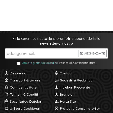
Fii la curent cu noutatile si promotiile abonandu-te la
newsletter-ul nostru
ABONEAZA-TE
Am citit și sunt de acord cu
Politica de Confidentialitate
Despre noi
Contact
Transport & Livrare
Sugestii si Reclamatii
Confidentialitate
Intrebari Frecvente
Termeni & Conditii
Brand-uri
Securitatea Datelor
Harta Site
Utilizare Cookie-uri
Protectia Consumatorilor